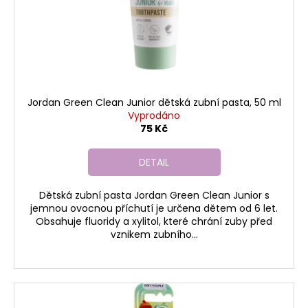
o
t
a
d
ů
j
u
í
k
t
t
?
ů
Jordan Green Clean Junior dětská zubní pasta, 50 ml
Vyprodáno
75 Kč
HLEDAT
DETAIL
Dětská zubní pasta Jordan Green Clean Junior s
jemnou ovocnou příchutí je určena dětem od 6 let.
D
Obsahuje fluoridy a xylitol, které chrání zuby před
o
vznikem zubního...
p
o
r
u