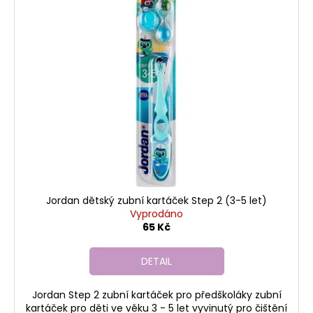
č
u
j
e
m
e
Jordan dětský zubní kartáček Step 2 (3-5 let)
Vyprodáno
65 Kč
DETAIL
Jordan Step 2 zubní kartáček pro předškoláky zubní
kartáček pro děti ve věku 3 - 5 let vyvinutý pro čištění