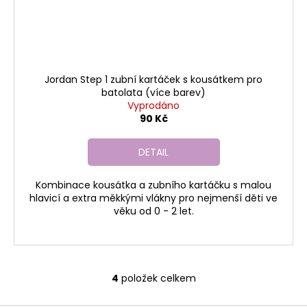
Jordan Step 1 zubní kartáček s kousátkem pro
batolata (více barev)
Vyprodáno
90 Kč
DETAIL
Kombinace kousátka a zubního kartáčku s malou
hlavicí a extra měkkými vlákny pro nejmenší děti ve
věku od 0 - 2 let.
4
položek celkem
O
v