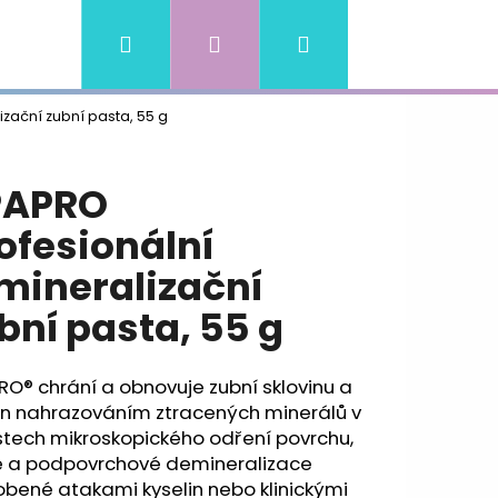
Hledat
Přihlášení
Nákupní
ní podmínky
Kontakty
zační zubní pasta, 55 g
košík
PAPRO
ofesionální
mineralizační
bní pasta, 55 g
O® chrání a obnovuje zubní sklovinu a
in nahrazováním ztracených minerálů v
stech mikroskopického odření povrchu,
e a podpovrchové demineralizace
bené atakami kyselin nebo klinickými