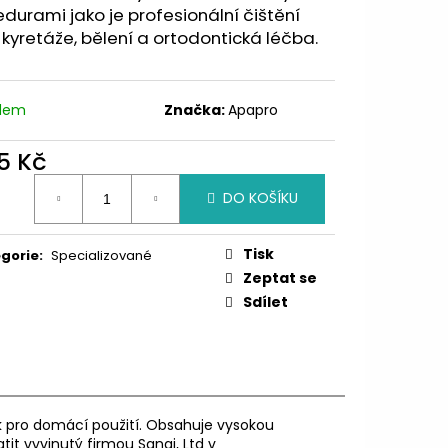
durami jako je profesionální čištění
 kyretáže, bělení a ortodontická léčba.
adem
Značka:
Apapro
5 Kč
ná
DO KOŠÍKU
:
Tisk
gorie
:
Specializované
Zeptat se
Sdílet
ak pro domácí použití. Obsahuje vysokou
it vyvinutý firmou Sangi, Ltd v