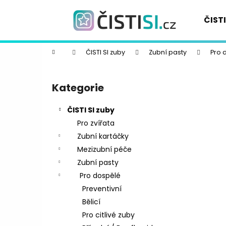
K
Přejít
na
o
ČISTI
obsah
Zpět
Zpět
š
do
do
í
Domů
ČISTI SI zuby
Zubní pasty
Pro 
k
obchodu
obchodu
P
o
Kategorie
Přeskočit
s
kategorie
t
ČISTI SI zuby
r
Pro zvířata
a
Zubní kartáčky
n
Mezizubní péče
n
Zubní pasty
í
Pro dospělé
p
Preventivní
a
Bělicí
n
Pro citlivé zuby
e