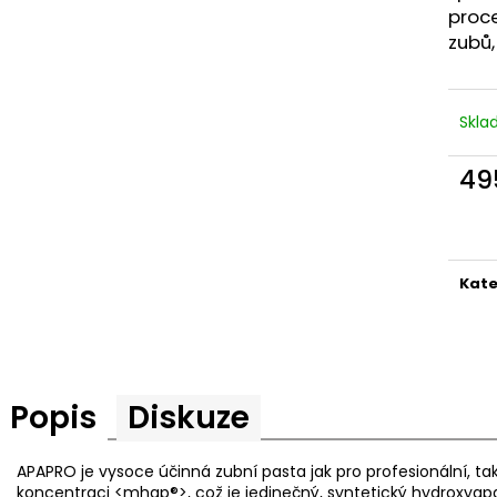
proce
zubů,
Skl
49
Měr
cena
Kate
Popis
Diskuze
APAPRO je vysoce účinná zubní pasta jak pro profesionální, t
koncentraci
<mhap®>, což je jedinečný, syntetický hydroxyapat