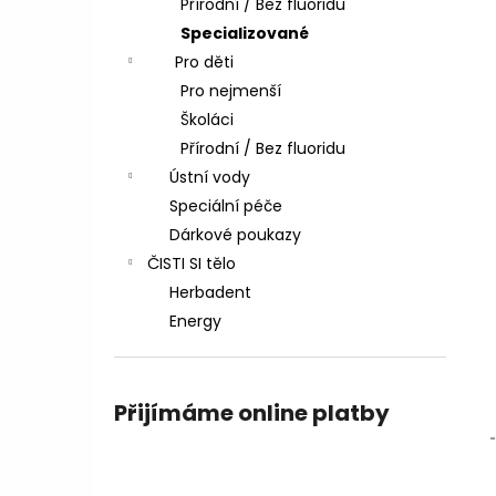
Přírodní / Bez fluoridu
l
Specializované
Pro děti
Pro nejmenší
Školáci
Přírodní / Bez fluoridu
Ústní vody
Speciální péče
Dárkové poukazy
ČISTI SI tělo
Herbadent
Energy
Přijímáme online platby