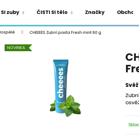
 SI zuby
ČISTI SI tělo
Značky
Obchod
Co potřebujete najít?
dospělé
CHEEEES Zubní pasta Fresh mint 60 g
NOVINKA
CH
HLEDAT
Fr
Doporučujeme
Svěž
Zubn
osvě
Skl