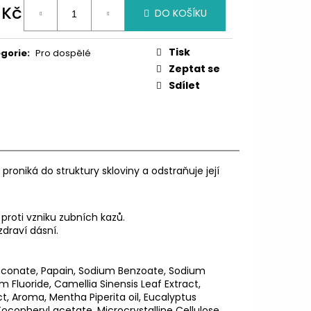
 Kč
DO KOŠÍKU
ná
:
Tisk
gorie
:
Pro dospělé
Zeptat se
Sdílet
 proniká do struktury
skloviny
a odstraňuje její
í proti vzniku zubních kazů.
 zdraví
dásní
.
c Gluconate, Papain, Sodium Benzoate, Sodium
Fluoride, Camellia Sinensis Leaf Extract,
ct, Aroma, Mentha Piperita oil, Eucalyptus
 Tocopheryl acetate, Microcrystalline Cellulose,