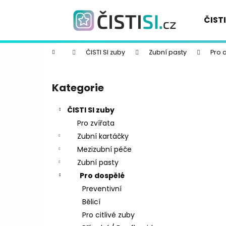
K
Přejít
na
o
ČISTI
obsah
Zpět
Zpět
š
do
do
í
Domů
ČISTI SI zuby
Zubní pasty
Pro 
k
obchodu
obchodu
P
o
Kategorie
Přeskočit
s
kategorie
t
ČISTI SI zuby
r
Pro zvířata
a
Zubní kartáčky
n
Mezizubní péče
n
Zubní pasty
í
Pro dospělé
p
Preventivní
a
Bělicí
n
Pro citlivé zuby
e