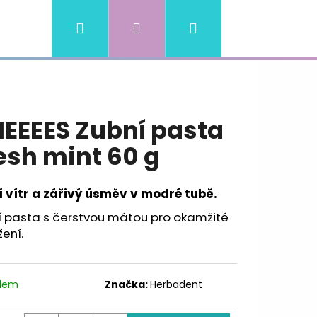
Hledat
Přihlášení
Nákupní
ní podmínky
Kontakty
košík
EEEES Zubní pasta
esh mint 60 g
í vítr a zářivý úsměv v modré tubě.
í pasta s čerstvou mátou pro okamžité
žení.
adem
Značka:
Herbadent