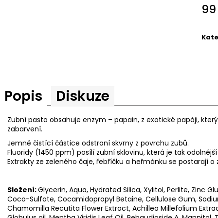
99
Měr
cena
Kate
Popis
Diskuze
Zubní pasta obsahuje enzym – papain, z exotické papáji, který
zabarvení.
Jemné čistící částice odstraní skvrny z povrchu zubů.
Fluoridy (1450
ppm
) posílí zubní sklovinu, která je tak odolnějš
Extrakty ze zeleného čaje, řebříčku a heřmánku se postarají o
Složení:
Glycerin, Aqua, Hydrated Silica, Xylitol, Perlite, Zin
Coco-Sulfate, Cocamidopropyl Betaine, Cellulose Gum, Sodium 
Chamomilla Recutita Flower Extract, Achillea Millefolium Extra
Globulus oil, Mentha Viridis Leaf Oil, Rebaudioside A, Mannitol,