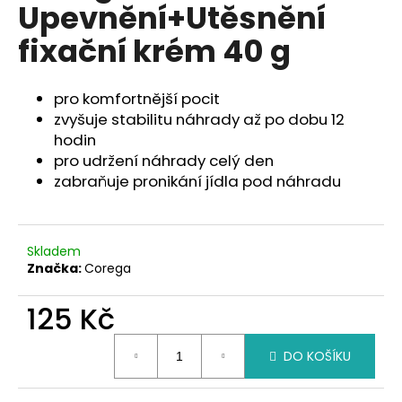
Upevnění+Utěsnění
a
fixační krém 40 g
j
í
t
pro komfortnější pocit
?
zvyšuje stabilitu náhrady až po dobu 12
hodin
pro udržení náhrady celý den
zabraňuje pronikání jídla pod náhradu
HLEDAT
Skladem
Značka:
Corega
D
o
125 Kč
p
Měrná
o
DO KOŠÍKU
cena:
r
u