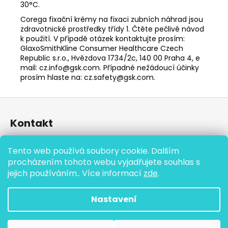
30°C.
Corega fixační krémy na fixaci zubních náhrad jsou
zdravotnické prostředky třídy 1. Čtěte pečlivě návod
k použití. V případě otázek kontaktujte prosím:
GlaxoSmithKline Consumer Healthcare Czech
Republic s.r.o., Hvězdova 1734/2c, 140 00 Praha 4, e
mail: cz.info@gsk.com. Případné nežádoucí účinky
prosím hlaste na: cz.safety@gsk.com.
Z
á
Kontakt
p
a
eshop
@
cistisi.cz
Tento web používá soubory cookie. Dalším
t
+420 777 864 590
procházením tohoto webu vyjadřujete souhlas s
í
jejich používáním.. Více informací
zde
.
Nastavení
Vytvořil Shoptet
Copyright 2026
ČISTI SI | Vše pro váš úsměv
. Všechna