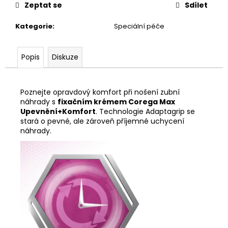
č
Zeptat se
Sdílet
u
j
Kategorie
:
Speciální péče
e
m
e
Popis
Diskuze
Poznejte opravdový komfort při nošení zubní
náhrady s
fixačním krémem Corega Max
Upevnění+Komfort
. Technologie Adaptagrip se
stará o pevné, ale zároveň příjemné uchycení
náhrady.