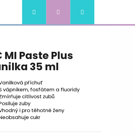
Hledat
Přihlášení
Nákupní
ní podmínky
Kontakty
košík
 MI Paste Plus
nilka 35 ml
Vanilková příchuť
S vápníkem, fosfátem a fluoridy
Zmírňuje citlivost zubů
Posiluje zuby
Vhodný i pro těhotné ženy
Neobsahuje cukr