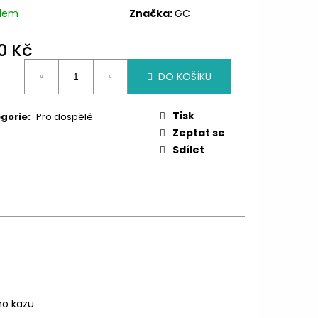
adem
Značka:
GC
0 Kč
ná
DO KOŠÍKU
:
Tisk
gorie
:
Pro dospělé
Zeptat se
Sdílet
ho kazu