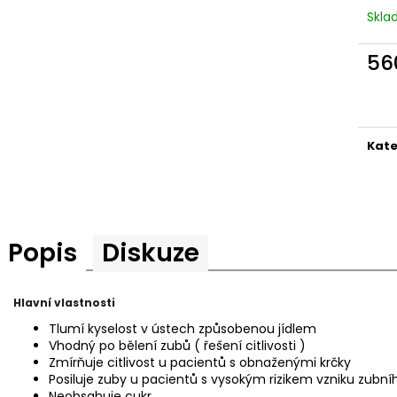
Skl
56
Měr
cena
Kate
Popis
Diskuze
Hlavní vlastnosti
Tlumí kyselost v ústech způsobenou jídlem
Vhodný po bělení zubů ( řešení citlivosti )
Zmírňuje citlivost u pacientů s obnaženými krčky
Posiluje zuby u pacientů s vysokým rizikem vzniku zubní
Neobsahuje cukr