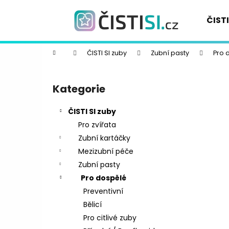
K
Přejít
na
o
ČISTI
obsah
Zpět
Zpět
š
do
do
í
Domů
ČISTI SI zuby
Zubní pasty
Pro 
k
obchodu
obchodu
P
o
Kategorie
Přeskočit
s
kategorie
t
ČISTI SI zuby
r
Pro zvířata
a
Zubní kartáčky
n
Mezizubní péče
n
Zubní pasty
í
Pro dospělé
p
Preventivní
a
Bělicí
n
Pro citlivé zuby
e