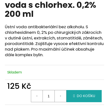
voda s chlorhex. 0,2%
a
200 ml
j
í
t
Ústní voda antibakteriální bez alkoholu. S
?
chlorhexidinem 0, 2% po chirurgických zákrocích
v dutině ústní, extrakcích, stomatitidě, zánětech,
parodontitidě. Zajišťuje vysoce efektivní kontrolu
nad plakem. Pro maximální účinek obsahuje
dále komplex bylin.
HLEDAT
Skladem
D
o
125 Kč
p
Měrná
o
DO KOŠÍKU
cena:
r
u