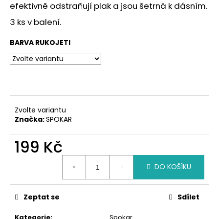
č
efektivně odstraňují plak a jsou šetrná k dásním.
u
3 ks v balení.
j
e
BARVA RUKOJETI
m
e
Zvolte variantu
Značka:
SPOKAR
199 Kč
Měrná
DO KOŠÍKU
cena:
Zeptat se
Sdílet
Kategorie
:
Spokar