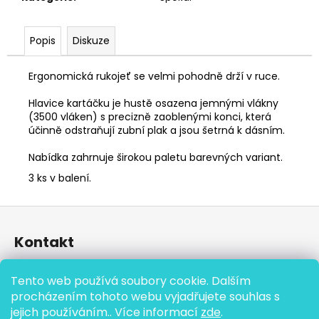
Popis
Diskuze
Ergonomická rukojeť se velmi pohodně drží v ruce.
Hlavice kartáčku je hustě osazena jemnými vlákny
(3500 vláken) s precizně zaoblenými konci, která
účinně odstraňují zubní plak a jsou šetrná k dásním.
Nabídka zahrnuje širokou paletu barevných variant.
3 ks v balení.
Z
á
Kontakt
p
a
eshop
@
cistisi.cz
Tento web používá soubory cookie. Dalším
t
+420 777 864 590
procházením tohoto webu vyjadřujete souhlas s
í
jejich používáním.. Více informací
zde
.