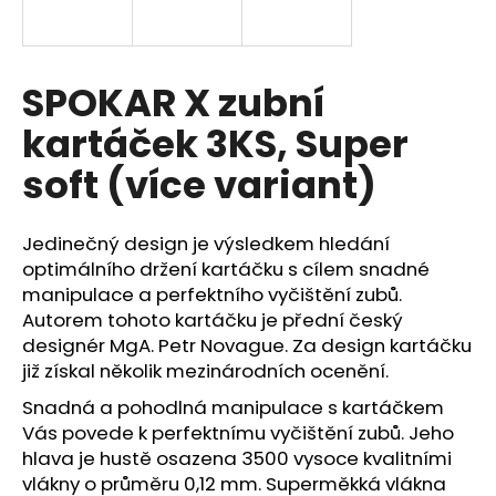
a
j
í
SPOKAR X zubní
t
kartáček 3KS, Super
?
soft (více variant)
Jedinečný design je výsledkem hledání
HLEDAT
optimálního držení kartáčku s cílem snadné
manipulace a perfektního vyčištění zubů.
Autorem tohoto kartáčku je přední český
designér MgA. Petr Novague. Za design kartáčku
D
již získal několik mezinárodních ocenění.
o
p
Snadná a pohodlná manipulace s kartáčkem
o
Vás povede k perfektnímu vyčištění zubů. Jeho
r
hlava je hustě osazena 3500 vysoce kvalitními
u
vlákny o průměru 0,12 mm. Superměkká vlákna