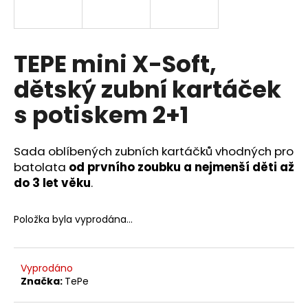
a
j
í
TEPE mini X-Soft,
t
dětský zubní kartáček
?
s potiskem 2+1
Sada oblíbených zubních kartáčků vhodných pro
HLEDAT
batolata
od prvního zoubku a nejmenší děti až
do 3 let věku
.
D
Položka byla vyprodána…
o
p
o
Vyprodáno
r
Značka:
TePe
u