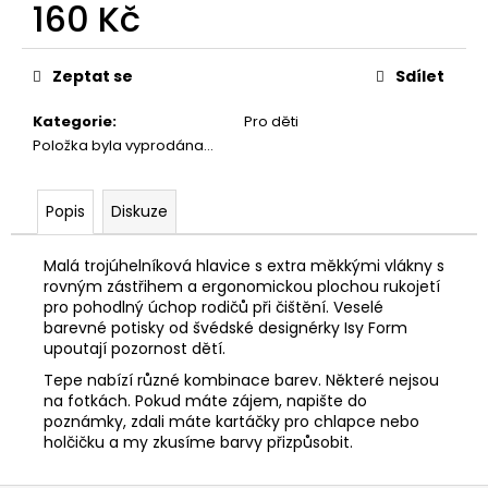
č
160 Kč
u
Měrná
j
cena:
e
Zeptat se
Sdílet
m
e
Kategorie
:
Pro děti
Položka byla vyprodána…
Popis
Diskuze
Malá trojúhelníková hlavice s extra měkkými vlákny s
rovným zástřihem a ergonomickou plochou rukojetí
pro pohodlný úchop rodičů při čištění. Veselé
barevné potisky od švédské designérky Isy Form
upoutají pozornost dětí.
Tepe nabízí různé kombinace barev. Některé nejsou
na fotkách. Pokud máte zájem, napište do
poznámky, zdali máte kartáčky pro chlapce nebo
holčičku a my zkusíme barvy přizpůsobit.