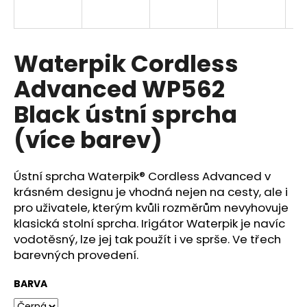
a
j
í
Waterpik Cordless
t
Advanced WP562
?
Black ústní sprcha
(více barev)
HLEDAT
Ústní sprcha Waterpik® Cordless Advanced v
krásném designu je vhodná nejen na cesty, ale i
pro uživatele, kterým kvůli rozměrům nevyhovuje
D
klasická stolní sprcha. Irigátor Waterpik je navíc
o
vodotěsný, lze jej tak použít i ve sprše. Ve třech
p
barevných provedení.
o
r
BARVA
u