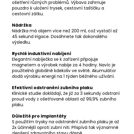
ošetření různých problémů. Výbava zahrnuje
pouzdro k uložení trysek, cestovní taštičku a
cestovní zátku.
Nádržka
Nádržka má objem více než 200 ml, což vystačí až
45 sekund irigace. Dosáhnete tak dokonalého
výsledku.
Rychlé induktivní nabíjení
Elegantní nabíječka se k zařízení připojuje
magnetem a výrobek nabije za 4 hodiny. Navíc je
použitelná globálně kdekoliv ve světě. Akumulátor
dodá výrobku energii na 1 týden běžného užívání.
Efektivní odstranění zubního plaku
Klinické studie dokládají, že již za 3 sekundy odstraní
proud vody z ošetřované oblasti až 99,9% zubního
plaku.
Důležité pro implantáty
S použitím trysky na odstranění zubního plaku je až
2x účinnější oproti zubní niti. Přispívá tak významně
zlepšení zdravotního stavu dásně.