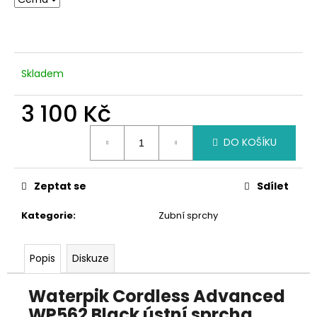
č
u
j
e
m
Skladem
e
3 100 Kč
Měrná
DO KOŠÍKU
cena:
Zeptat se
Sdílet
Kategorie
:
Zubní sprchy
Popis
Diskuze
Waterpik Cordless Advanced
WP562 Black ústní sprcha