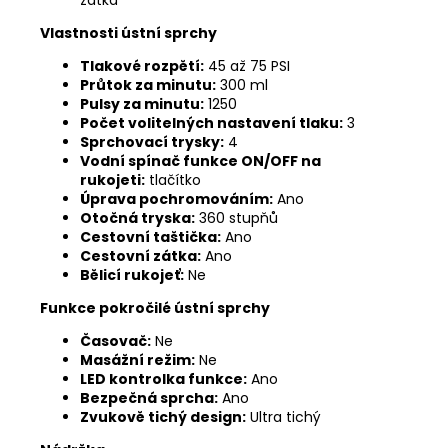
zátka
Vlastnosti ústní sprchy
Tlakové rozpětí:
45 až 75 PSI
Průtok za minutu:
300 ml
Pulsy za minutu:
1250
Počet volitelných nastavení tlaku:
3
Sprchovací trysky:
4
Vodní spínač funkce ON/OFF na
rukojeti:
tlačítko
Úprava pochromováním:
Ano
Otočná tryska:
360 stupňů
Cestovní taštička:
Ano
Cestovní zátka:
Ano
Bělicí rukojeť:
Ne
Funkce pokročilé ústní sprchy
Časovač:
Ne
Masážní režim:
Ne
LED kontrolka funkce:
Ano
Bezpečná sprcha:
Ano
Zvukově tichý design:
Ultra tichý