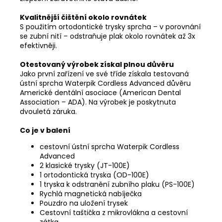
Kvalitnější čištění okolo rovnátek
S použitím ortodontické trysky sprcha – v porovnání
se zubní nití – odstraňuje plak okolo rovnátek až 3x
efektivněji.
Otestovaný výrobek získal plnou důvěru
Jako první zařízení ve své tříde získala testovaná
ústní sprcha Waterpik Cordless Advanced důvěru
Americké dentální asociace (American Dental
Association – ADA). Na výrobek je poskytnuta
dvouletá záruka.
Co je v balení
cestovní ústní sprcha Waterpik Cordless
Advanced
2 klasické trysky (JT-100E)
1 ortodontická tryska (OD-100E)
1 tryska k odstranění zubního plaku (PS-100E)
Rychlá magnetická nabíječka
Pouzdro na uložení trysek
Cestovní taštička z mikrovlákna a cestovní