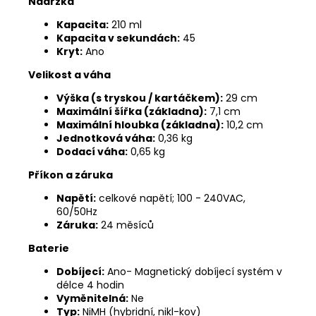
Nádržka
Kapacita:
210 ml
Kapacita v sekundách:
45
Kryt:
Ano
Velikost a váha
Výška (s tryskou / kartáčkem):
29 cm
Maximální šířka (základna):
7,1 cm
Maximální hloubka (základna):
10,2 cm
Jednotková váha:
0,36 kg
Dodací váha:
0,65 kg
Příkon a záruka
Napětí:
celkové napětí; 100 - 240VAC,
60/50Hz
Záruka:
24 měsíců
Baterie
Dobíjecí:
Ano- Magnetický dobíjecí systém v
délce 4 hodin
Vyměnitelná:
Ne
Typ:
NiMH (hybridní, nikl-kov)