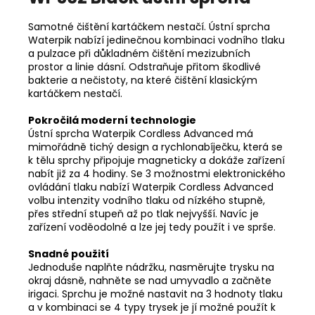
Samotné čištění kartáčkem nestačí. Ústní sprcha
Waterpik nabízí jedinečnou kombinaci vodního tlaku
a pulzace při důkladném čištění mezizubních
prostor a linie dásní. Odstraňuje přitom škodlivé
bakterie a nečistoty, na které čištění klasickým
kartáčkem nestačí.
Pokročilá moderní technologie
Ústní sprcha Waterpik Cordless Advanced má
mimořádně tichý design a rychlonabíječku, která se
k tělu sprchy připojuje magneticky a dokáže zařízení
nabít již za 4 hodiny. Se 3 možnostmi elektronického
ovládání tlaku nabízí Waterpik Cordless Advanced
volbu intenzity vodního tlaku od nízkého stupně,
přes střední stupeň až po tlak nejvyšší. Navíc je
zařízení voděodolné a lze jej tedy použít i ve sprše.
Snadné použití
Jednoduše naplňte nádržku, nasměrujte trysku na
okraj dásně, nahněte se nad umyvadlo a začněte
irigaci. Sprchu je možné nastavit na 3 hodnoty tlaku
a v kombinaci se 4 typy trysek je jí možné použít k