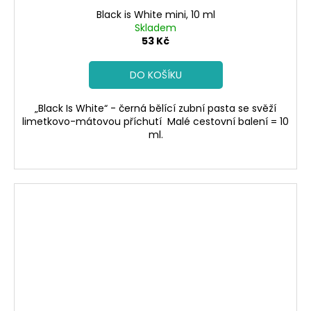
Black is White mini, 10 ml
Skladem
53 Kč
DO KOŠÍKU
„Black Is White“ - černá bělící zubní pasta se svěží
limetkovo-mátovou příchutí Malé cestovní balení = 10
ml.