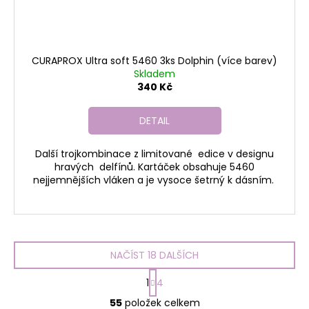
CURAPROX Ultra soft 5460 3ks Dolphin (více barev)
Skladem
340 Kč
DETAIL
Další trojkombinace z limitované edice v designu
hravých delfínů. Kartáček obsahuje 5460
nejjemnějších vláken a je vysoce šetrný k dásním.
NAČÍST 18 DALŠÍCH
S
1
4
t
O
r
55
položek celkem