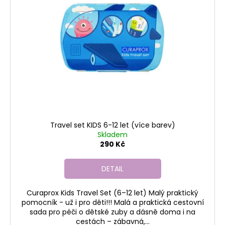
č
u
j
e
m
e
Travel set KIDS 6-12 let (více barev)
Skladem
290 Kč
DETAIL
Curaprox Kids Travel Set (6–12 let) Malý praktický
pomocník - už i pro děti!!! Malá a praktická cestovní
sada pro péči o dětské zuby a dásně doma i na
cestách – zábavná,...