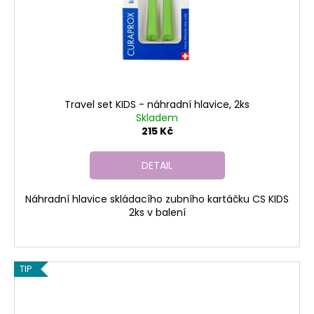
o
t
a
d
ů
j
u
í
k
t
t
?
ů
Travel set KIDS - náhradní hlavice, 2ks
Skladem
215 Kč
HLEDAT
DETAIL
Náhradní hlavice skládacího zubního kartáčku CS KIDS
2ks v balení
D
o
p
o
TIP
r
u