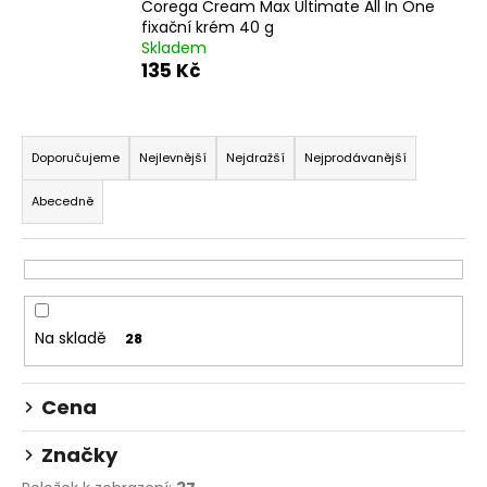
Corega Cream Max Ultimate All In One
a
fixační krém 40 g
Skladem
j
135 Kč
í
t
Ř
?
a
Doporučujeme
Nejlevnější
Nejdražší
Nejprodávanější
z
Abecedně
e
n
HLEDAT
í
p
r
Na skladě
28
D
o
o
d
p
Cena
u
o
k
r
Značky
u
t