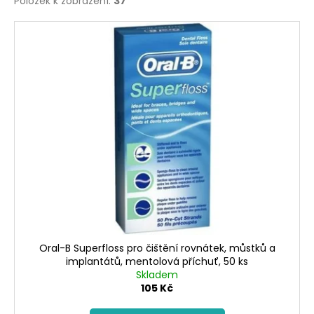
č
Položek k zobrazení:
37
ů
u
V
j
ý
e
m
p
e
i
s
p
r
o
d
u
k
t
ů
Oral-B Superfloss pro čištění rovnátek, můstků a
implantátů, mentolová příchuť, 50 ks
Skladem
105 Kč