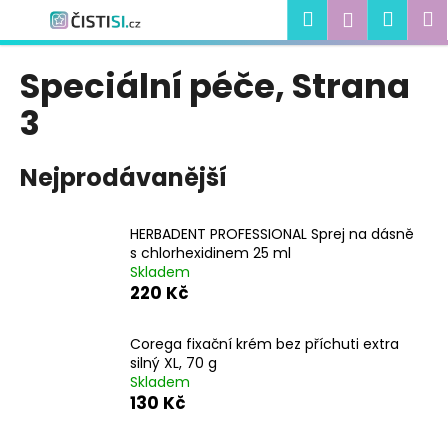
K
Přejít
Hledat
Náku
M
Přihlášen
na
o
obsah
Zpět
Zpět
košík
š
Speciální péče
, Strana
í
C
3
k
o
p
Nejprodávanější
o
t
ř
HERBADENT PROFESSIONAL Sprej na dásně
s chlorhexidinem 25 ml
e
Skladem
b
220 Kč
u
j
Corega fixační krém bez příchuti extra
e
silný XL, 70 g
Skladem
t
130 Kč
e
n