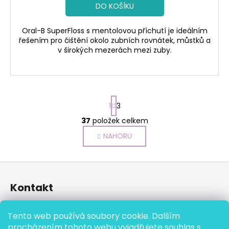
DO KOŠÍKU
Oral-B SuperFloss s mentolovou příchutí je ideálním
řešením pro čištění okolo zubních rovnátek, můstků a
v širokých mezerách mezi zuby.
S
1
3
t
r
37
položek celkem
O
á
v
NAHORU
n
l
k
o
á
Z
v
d
á
á
a
Kontakt
n
p
c
í
í
a
eshop
@
cistisi.cz
p
Tento web používá soubory cookie. Dalším
t
+420 777 864 590
r
procházením tohoto webu vyjadřujete souhlas s